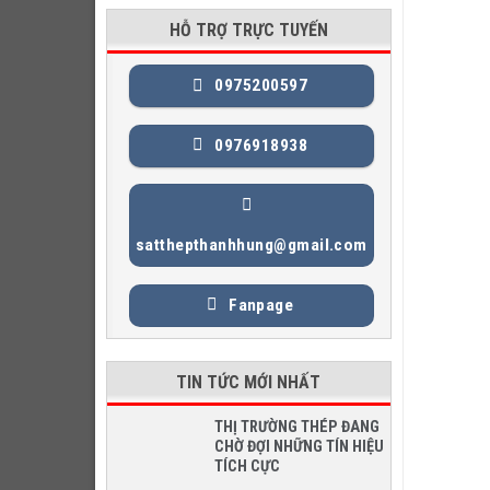
HỖ TRỢ TRỰC TUYẾN
0975200597
0976918938
satthepthanhhung@gmail.com
Fanpage
TIN TỨC MỚI NHẤT
THỊ TRƯỜNG THÉP ĐANG
CHỜ ĐỢI NHỮNG TÍN HIỆU
TÍCH CỰC