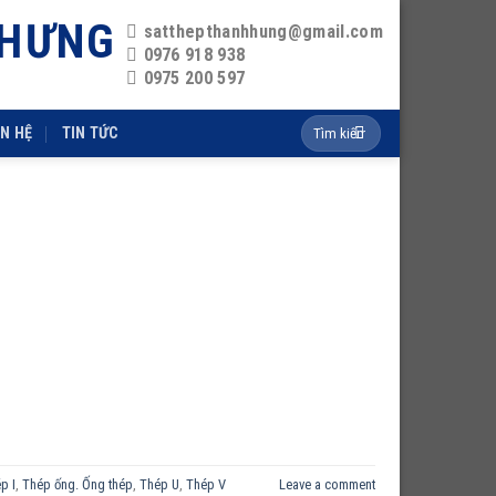
 HƯNG
satthepthanhhung@gmail.com
0976 918 938
0975 200 597
Search
ÊN HỆ
TIN TỨC
for:
p I
,
Thép ống. Ống thép
,
Thép U
,
Thép V
Leave a comment