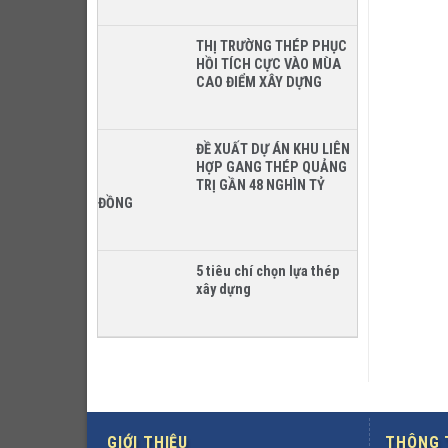
THỊ TRƯỜNG THÉP PHỤC
HỒI TÍCH CỰC VÀO MÙA
CAO ĐIỂM XÂY DỰNG
ĐỀ XUẤT DỰ ÁN KHU LIÊN
HỢP GANG THÉP QUẢNG
TRỊ GẦN 48 NGHÌN TỶ
ĐỒNG
5 tiêu chí chọn lựa thép
xây dựng
GIỚI THIỆU
THÔNG T