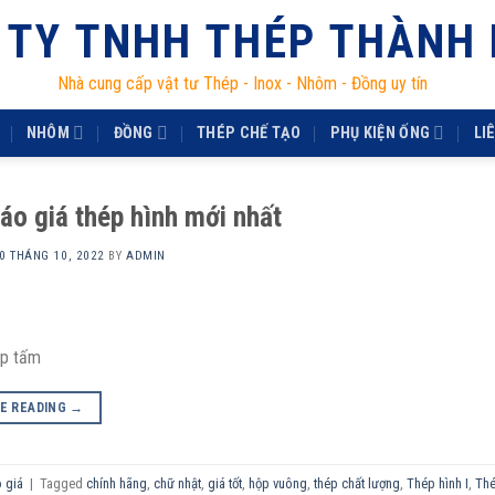
 TY TNHH THÉP THÀNH
Nhà cung cấp vật tư Thép - Inox - Nhôm - Đồng uy tín
NHÔM
ĐỒNG
THÉP CHẾ TẠO
PHỤ KIỆN ỐNG
LI
áo giá thép hình mới nhất
0 THÁNG 10, 2022
BY
ADMIN
ép tấm
E READING
→
 giá
|
Tagged
chính hãng
,
chữ nhật
,
giá tốt
,
hộp vuông
,
thép chất lượng
,
Thép hình I
,
Thé