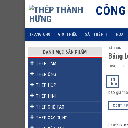
Skip
CÔNG
to
content
TRANG CHỦ
GIỚI THIỆU
SẮT THÉP
INOX
BÁO GIÁ
DANH MỤC SẢN PHẨM
Bảng b
THÉP TẤM
POSTED ON
1
THÉP ỐNG
10
Th10
THÉP HỘP
báo giá th
THÉP HÌNH
CONTINU
THÉP CHẾ TẠO
THÉP XÂY DỰNG
Posted in
Báo