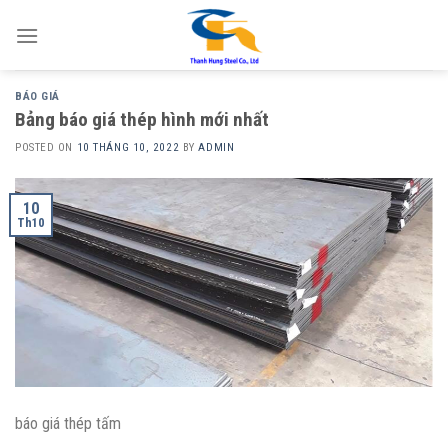
Skip
to
content
BÁO GIÁ
Bảng báo giá thép hình mới nhất
POSTED ON
10 THÁNG 10, 2022
BY
ADMIN
10
Th10
báo giá thép tấm