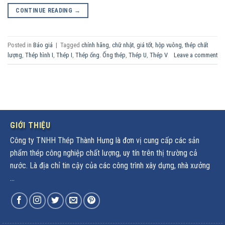
CONTINUE READING
→
Posted in
Báo giá
|
Tagged
chính hãng
,
chữ nhật
,
giá tốt
,
hộp vuông
,
thép chất
lượng
,
Thép hình I
,
Thép I
,
Thép ống. Ống thép
,
Thép U
,
Thép V
Leave a comment
GIỚI THIỆU
Công ty TNHH Thép Thành Hưng là đơn vị cung cấp các sản
phẩm thép công nghiệp chất lượng, uy tín trên thị trường cả
nước. Là địa chỉ tin cậy của các công trình xây dựng, nhà xưởng
...