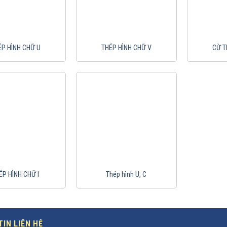
ÉP HÌNH CHỮ U
THÉP HÌNH CHỮ V
CỪ T
ÉP HÌNH CHỮ I
Thép hình U, C
IN LIÊN HỆ