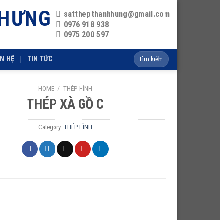
 HƯNG
satthepthanhhung@gmail.com
0976 918 938
0975 200 597
Search
ÊN HỆ
TIN TỨC
for:
HOME
/
THÉP HÌNH
THÉP XÀ GỒ C
Category:
THÉP HÌNH