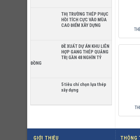
THỊ TRƯỜNG THÉP PHỤC
HỒI TÍCH CỰC VÀO MÙA
CAO ĐIỂM XÂY DỰNG
TH
ĐỀ XUẤT DỰ ÁN KHU LIÊN
HỢP GANG THÉP QUẢNG
TRỊ GẦN 48 NGHÌN TỶ
ĐỒNG
5 tiêu chí chọn lựa thép
xây dựng
TH
GIỚI THIỆU
THÔNG T