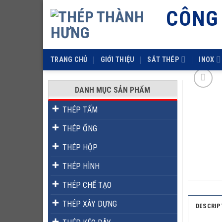
Skip
CÔNG
to
content
TRANG CHỦ
GIỚI THIỆU
SẮT THÉP
INOX
DANH MỤC SẢN PHẨM
THÉP TẤM
THÉP ỐNG
THÉP HỘP
THÉP HÌNH
THÉP CHẾ TẠO
THÉP XÂY DỰNG
DESCRIP