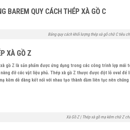
G BAREM QUY CÁCH THÉP XÀ GỒ C
Bảng quy cách khối lượng thép xà gỗ chữ C tiêu c
P XÀ GỒ Z
xà gồ Z là sản phẩm được ứng dụng trong các công trình lợp mái t
nâng đỡ các vật liệu phủ. Thép xà gồ Z thược được đột lỗ oval để 
mạ kẽm dễ dàng kết nối với nhau tạo thành dầm liên tục nên chúng 
Xà Gồ Z | Thép xà gồ mạ kẽm chữ Z ch