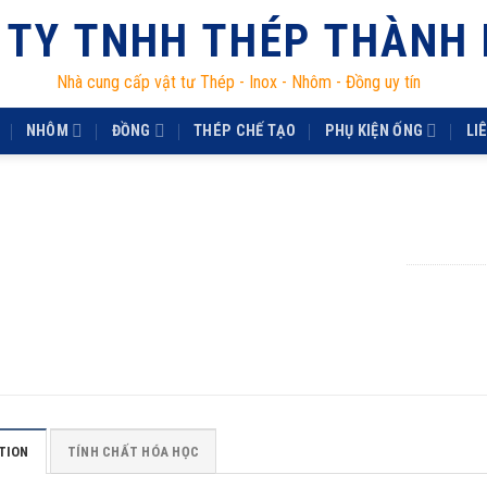
 TY TNHH THÉP THÀNH
Nhà cung cấp vật tư Thép - Inox - Nhôm - Đồng uy tín
NHÔM
ĐỒNG
THÉP CHẾ TẠO
PHỤ KIỆN ỐNG
LI
TION
TÍNH CHẤT HÓA HỌC