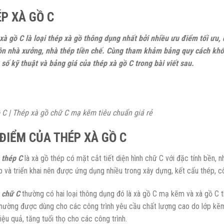
P XÀ GỒ C
xà gồ C là loại thép xà gồ thông dụng nhất bởi nhiều ưu điểm tối ưu, 
ôn nhà xưởng, nhà thép tiền chế. Cùng tham khảm bảng quy cách khối 
 số kỹ thuật và bảng giá của thép xà gồ C trong bài viết sau.
 C | Thép xà gồ chữ C mạ kẽm tiêu chuẩn giá rẻ
ĐIỂM CỦA THÉP XÀ GỒ C
 thép C
là xà gồ thép có mặt cắt tiết diện hình chữ C với đặc tính bền, 
áp và triển khai nên được ứng dụng nhiều trong xây dựng, kết cấu thép, 
 chữ C
thường có hai loại thông dụng đó là xà gồ C mạ kẽm và xà gồ C 
hường được dùng cho các công trình yêu cầu chất lượng cao do lớp kẽ
ệu quả, tăng tuổi thọ cho các công trình.