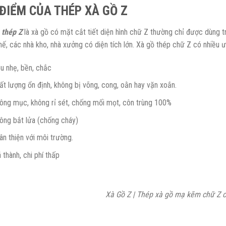
ĐIỂM CỦA THÉP XÀ GỒ Z
 thép Z
là xà gồ có mặt cắt tiết diện hình chữ Z thường chỉ được dùng t
hế, các nhà kho, nhà xưởng có diện tích lớn. Xà gồ thép chữ Z có nhiều 
êu nhẹ, bền, chắc
ất lượng ổn định, không bị võng, cong, oằn hay vặn xoắn.
ông mục, không rỉ sét, chống mối mọt, côn trùng 100%
ông bắt lửa (chống cháy)
ân thiện với môi trường.
á thành, chi phí thấp
Xà Gồ Z | Thép xà gồ mạ kẽm chữ Z c