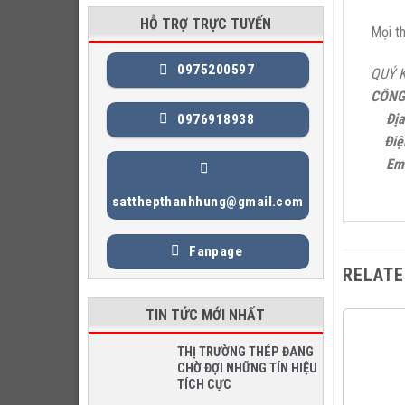
HỖ TRỢ TRỰC TUYẾN
Mọi t
0975200597
QUÝ K
CÔNG
Địa
0976918938
Điệ
Ema
satthepthanhhung@gmail.com
Fanpage
RELATE
TIN TỨC MỚI NHẤT
THỊ TRƯỜNG THÉP ĐANG
CHỜ ĐỢI NHỮNG TÍN HIỆU
TÍCH CỰC