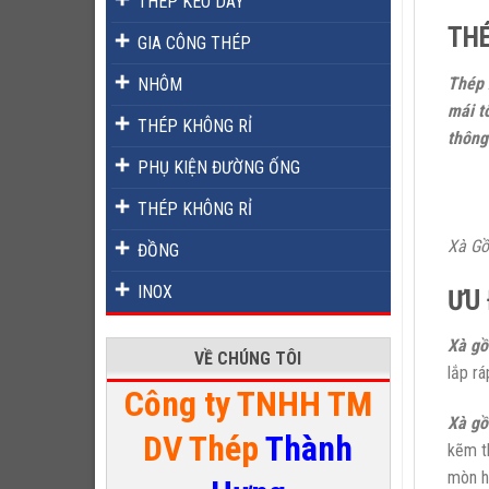
THÉP KÉO DÂY
THÉ
GIA CÔNG THÉP
Thép 
NHÔM
mái t
THÉP KHÔNG RỈ
thông
PHỤ KIỆN ĐƯỜNG ỐNG
THÉP KHÔNG RỈ
Xà Gồ
ĐỒNG
INOX
ƯU 
Xà gồ
VỀ CHÚNG TÔI
lắp r
Công ty TNHH TM
Xà gồ
DV Thép
Thành
kẽm t
mòn hi