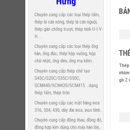
Hưng
BẢN
Chuyên cung cấp các loại thép tấm,
thép lá cán nóng, thép lá cán nguội,
thép gân chống trượt, thép hình U-I-V-
H ...
Chuyên cung cấp các loại thép ống
THÉ
hàn, ống đúc, thép hộp vuông, hộp
chữ nhật, ống đen, ống mạ kẽm...
Thép 
Chuyên cung cấp thép chế tạo
nhằm 
S45C/S20C/S35C/S50C,
gồ Z 
SCM440/SCM420/SCM415 ...dạng
thép tấm, thép tròn
Chuyên cung cấp các mặt hàng inox
316, 304, 430, dây đai inox, inox hình...
Chuyên cung cấp đồng thau, đồng đỏ,
đồng hợp kim dùng cho máy hàn lăn,