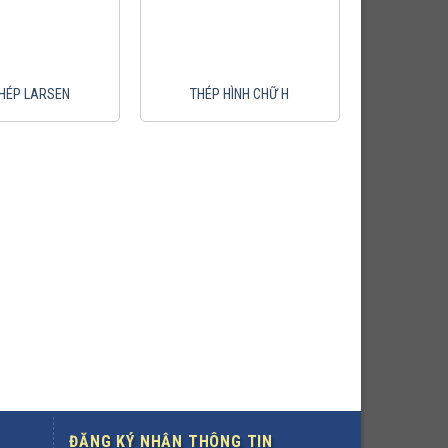
HÉP LARSEN
THÉP HÌNH CHỮ H
ĐĂNG KÝ NHẬN THÔNG TIN