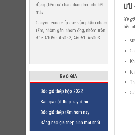
ƯU 
đồng điện cực hàn, dùng làm chi tiết
máy...
Xà gồ
Chuyên cung cấp các sản phẩm nhôm
tiền c
tấm, nhôm gân, nhôm ống, nhôm tròn
đặc A1050, A5052, A6061, A6003...
si
Ch
Kh
Kh
BÁO GIÁ
Th
Báo giá thép hộp 2022
Gi
Báo giá sắt thép xây dựng
Báo giá thép tấm hôm nay
Bảng báo giá thép hình mới nhất