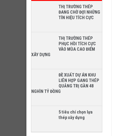
THỊ TRƯỜNG THÉP
ĐANG CHỜ ĐỢI NHỮNG
TÍN HIỆU TÍCH CỰC
THỊ TRƯỜNG THÉP
PHỤC HỒI TÍCH CỰC
VÀO MÙA CAO ĐIỂM
XÂY DỰNG
ĐỀ XUẤT DỰ ÁN KHU
LIÊN HỢP GANG THÉP
QUẢNG TRỊ GẦN 48
NGHÌN TỶ ĐỒNG
5 tiêu chí chọn lựa
thép xây dựng