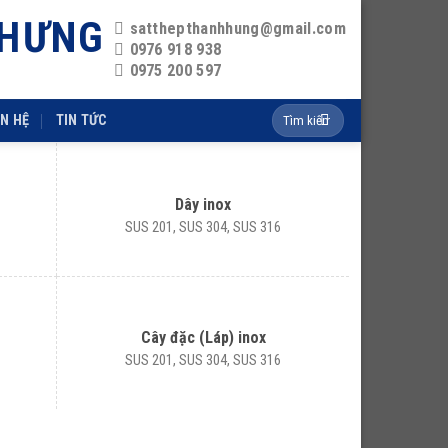
 HƯNG
satthepthanhhung@gmail.com
0976 918 938
0975 200 597
Search
ÊN HỆ
TIN TỨC
for:
Dây inox
SUS 201, SUS 304, SUS 316
Cây đặc (Láp) inox
SUS 201, SUS 304, SUS 316