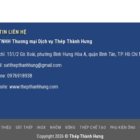
IN LIÊN HỆ
TNHH Thương mại Dịch vụ Thép Thành Hưng
chỉ: 151/2 Gò Xoài, phường Bình Hưng Hòa A, quận Bình Tân, TP. Hồ Chí 
l: satthepthanhhung@gmail.com
ine:
0976918938
ite: www.thepthanhhung.com
 THIỆU
SẮT THÉP
INOX
NHÔM
ĐỒNG
THÉP CHẾ TẠO
PHỤ KIỆN ỐNG
Copyright 2026 ©
Thép Thành Hưng