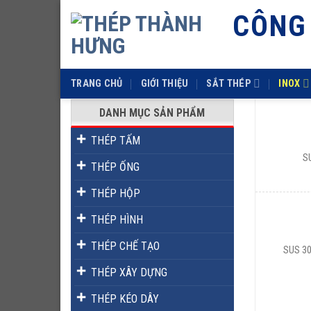
Skip
CÔNG
to
content
TRANG CHỦ
GIỚI THIỆU
SẮT THÉP
INOX
DANH MỤC SẢN PHẨM
THÉP TẤM
S
THÉP ỐNG
THÉP HỘP
THÉP HÌNH
THÉP CHẾ TẠO
SUS 30
THÉP XÂY DỰNG
THÉP KÉO DÂY