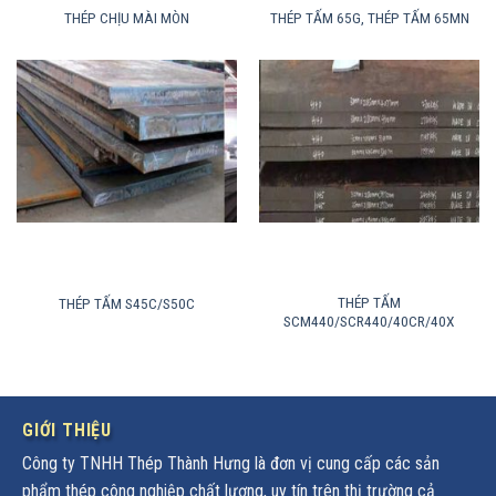
THÉP CHỊU MÀI MÒN
THÉP TẤM 65G, THÉP TẤM 65MN
THÉP TẤM
THÉP TẤM S45C/S50C
SCM440/SCR440/40CR/40X
GIỚI THIỆU
Công ty TNHH Thép Thành Hưng là đơn vị cung cấp các sản
phẩm thép công nghiệp chất lượng, uy tín trên thị trường cả