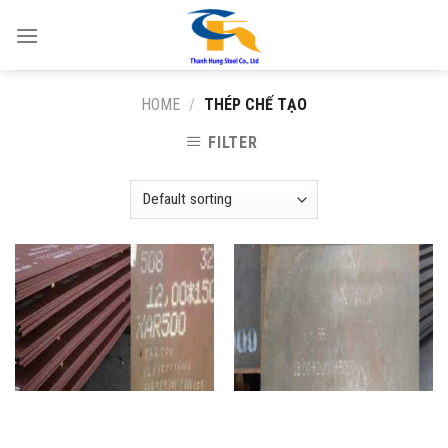
Skip
to
content
HOME
/
THÉP CHẾ TẠO
FILTER