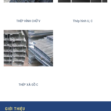
THÉP HÌNH CHỮ V
Thép hình U, C
THÉP XÀ GỒ C
GIỚI THIỆU