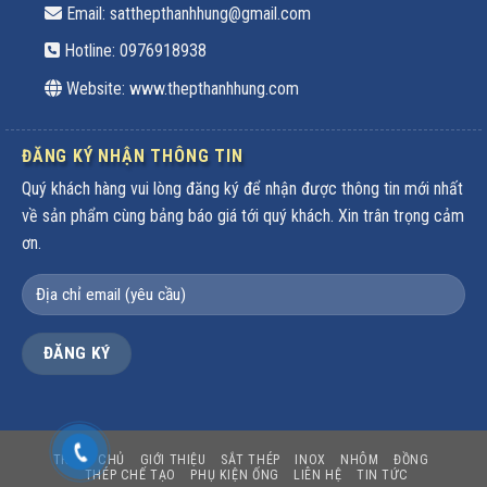
Email: satthepthanhhung@gmail.com
Hotline:
0976918938
Website: www.thepthanhhung.com
ĐĂNG KÝ NHẬN THÔNG TIN
Quý khách hàng vui lòng đăng ký để nhận được thông tin mới nhất
về sản phẩm cùng bảng báo giá tới quý khách. Xin trân trọng cảm
ơn.
TRANG CHỦ
GIỚI THIỆU
SẮT THÉP
INOX
NHÔM
ĐỒNG
THÉP CHẾ TẠO
PHỤ KIỆN ỐNG
LIÊN HỆ
TIN TỨC