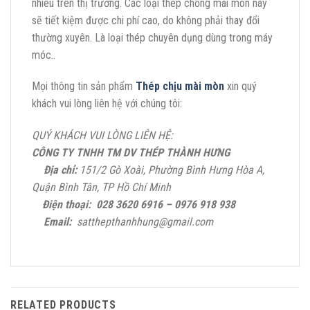
nhiêu trên thị trường. Các loại thép chống mài mòn này
sẽ tiết kiệm được chi phí cao, do không phải thay đổi
thường xuyên. Là loại thép chuyên dụng dùng trong máy
móc..
Mọi thông tin sản phẩm
Thép chịu mài mòn
xin quý
khách vui lòng liên hệ với chúng tôi:
QUÝ KHÁCH VUI LÒNG LIÊN HỆ:
CÔNG TY TNHH TM DV THÉP THÀNH HƯNG
Địa chỉ:
151/2 Gò Xoài, Phường Bình Hưng Hòa A,
Quận Bình Tân, TP Hồ Chí Minh
Điện thoại:
028 3620 6916 – 0976 918 938
Email:
satthepthanhhung@gmail.com
RELATED PRODUCTS