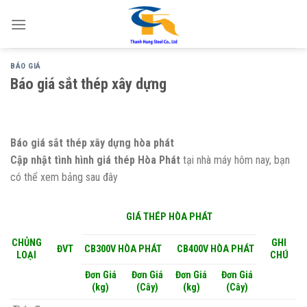
Skip
to
content
BÁO GIÁ
Báo giá sắt thép xây dựng
Báo giá sắt thép xây dựng hòa phát
Cập nhật tình hình giá thép Hòa Phát
tại nhà máy hôm nay, bạn
có thể xem bảng sau đây
GIÁ THÉP HÒA PHÁT
CHỦNG
GHI
ĐVT
CB300V HÒA PHÁT
CB400V HÒA PHÁT
LOẠI
CHÚ
Đơn Giá
Đơn Giá
Đơn Giá
Đơn Giá
(kg)
(Cây)
(kg)
(Cây)