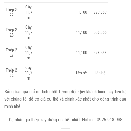
Cây
Thép Ø
11,7
11,100
387,057
22
m
Cây
Thép Ø
11,7
11,100
500,055
25
m
Cây
Thép Ø
11,7
11,100
628,593
28
m
Cây
Thép Ø
11,7
liên hệ
liên hệ
32
m
Bảng báo giá chỉ có tính chất tương đối. Quý khách hàng hãy liên hệ
với chúng tôi để có giá cụ thể và chính xác nhất cho công trình của
mình nhé.
Để nhận giá thép xây dựng chi tiết nhất. Hotline: 0976 918 938