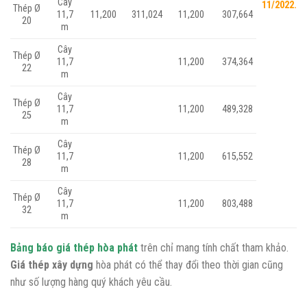
Cây
11/2022.
Thép Ø
11,7
11,200
311,024
11,200
307,664
20
m
Cây
Thép Ø
11,7
11,200
374,364
22
m
Cây
Thép Ø
11,7
11,200
489,328
25
m
Cây
Thép Ø
11,7
11,200
615,552
28
m
Cây
Thép Ø
11,7
11,200
803,488
32
m
Bảng báo giá thép hòa phát
trên chỉ mang tính chất tham khảo.
Giá thép xây dựng
hòa phát có thể thay đổi theo thời gian cũng
như số lượng hàng quý khách yêu cầu.