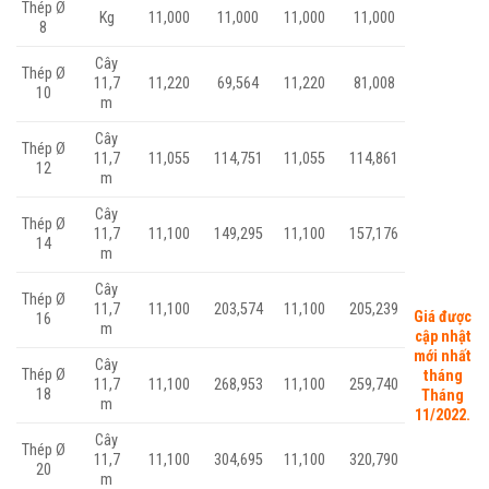
Thép Ø
Kg
11,000
11,000
11,000
11,000
8
Cây
Thép Ø
11,7
11,220
69,564
11,220
81,008
10
m
Cây
Thép Ø
11,7
11,055
114,751
11,055
114,861
12
m
Cây
Thép Ø
11,7
11,100
149,295
11,100
157,176
14
m
Cây
Thép Ø
11,7
11,100
203,574
11,100
205,239
Giá được
16
m
cập nhật
mới nhất
Cây
Thép Ø
tháng
11,7
11,100
268,953
11,100
259,740
18
Tháng
m
11/2022.
Cây
Thép Ø
11,7
11,100
304,695
11,100
320,790
20
m