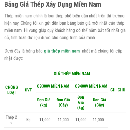
Bảng Giá Thép Xây Dựng Miền Nam
Thép miền nam chính là loại thép phổ biến gần nhất trên thị trường
hiện nay. Chúng tôi xin gửi đến bạn bảng báo giá mới nhất của thép
miền nam. Hi vọng giúp quý khách hàng có thể nắm bắt tốt nhất giá
cả, tính toán dự liệu được cho công trình của mình.
Dưới đây là bảng báo
giá thép miền nam
nhất mà chúng tôi cập
nhật được
GIÁ THÉP MIỀN NAM
CB300V MIỀN NAM
CB400V MIỀN NAM
CHỦNG
ĐVT
GHI CHÚ
LOẠI
Đơn
Đơn Giá
Đơn Giá
Đơn Giá
Giá
(kg)
(Cây)
(Cây)
(kg)
Thép Ø
Kg
11,000
11,000
11,000
11,000
6