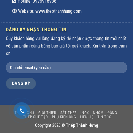
Hotline:
0976918938
Website: www.thepthanhhung.com
ĐĂNG KÝ NHẬN THÔNG TIN
Quý khách hàng vui lòng đăng ký để nhận được thông tin mới nhất
về sản phẩm cùng bảng báo giá tới quý khách. Xin trân trọng cảm
ơn.
TRANG CHỦ
GIỚI THIỆU
SẮT THÉP
INOX
NHÔM
ĐỒNG
THÉP CHẾ TẠO
PHỤ KIỆN ỐNG
LIÊN HỆ
TIN TỨC
Copyright 2026 ©
Thép Thành Hưng